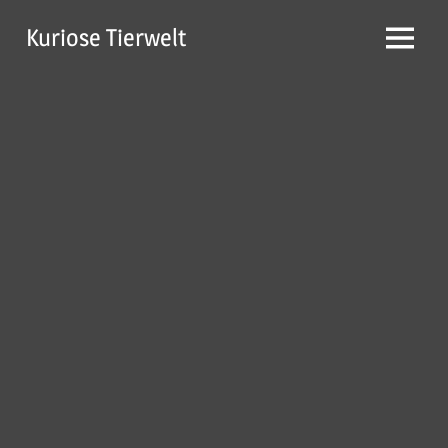
Zum
Kuriose Tierwelt
Inhalt
Menü
springen