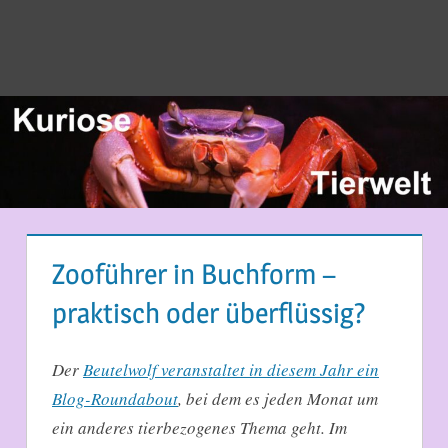
Zooführer in Buchform –
praktisch oder überflüssig?
21. MÄRZ 2014
MARTINA BERG
Der
Beutelwolf veranstaltet in diesem Jahr ein
Blog-Roundabout
, bei dem es jeden Monat um
ein anderes tierbezogenes Thema geht. Im