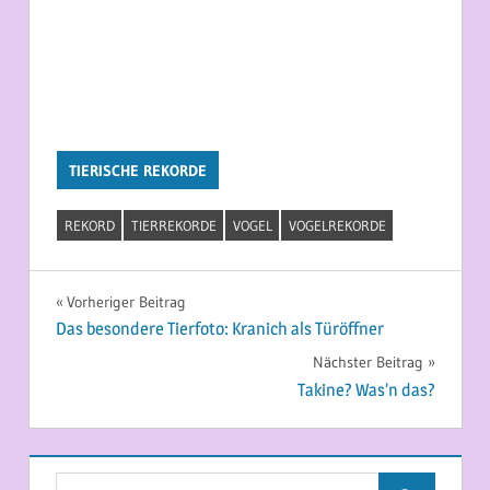
TIERISCHE REKORDE
REKORD
TIERREKORDE
VOGEL
VOGELREKORDE
Beitragsnavigation
Vorheriger Beitrag
Das besondere Tierfoto: Kranich als Türöffner
Nächster Beitrag
Takine? Was’n das?
Suchen