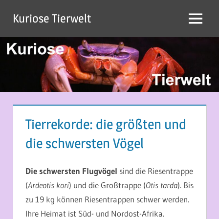
Zum
Kuriose Tierwelt
Inhalt
Menü
springen
Tierrekorde: die größten und
die schwersten Vögel
15. APRIL 2014
MARTINA BERG
Die schwersten Flugvögel
sind die Riesentrappe
(
Ardeotis kori
) und die Großtrappe (
Otis tarda
). Bis
zu 19 kg können Riesentrappen schwer werden.
Ihre Heimat ist Süd- und Nordost-Afrika.