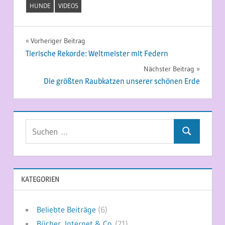
HUNDE
VIDEOS
Beitragsnavigation
Vorheriger Beitrag
Tierische Rekorde: Weltmeister mit Federn
Nächster Beitrag
Die größten Raubkatzen unserer schönen Erde
Suchen
Suchen
nach:
KATEGORIEN
Beliebte Beiträge
(6)
Bücher, Internet & Co.
(21)