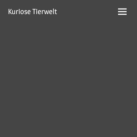
Zum
Kuriose Tierwelt
Inhalt
Menü
springen