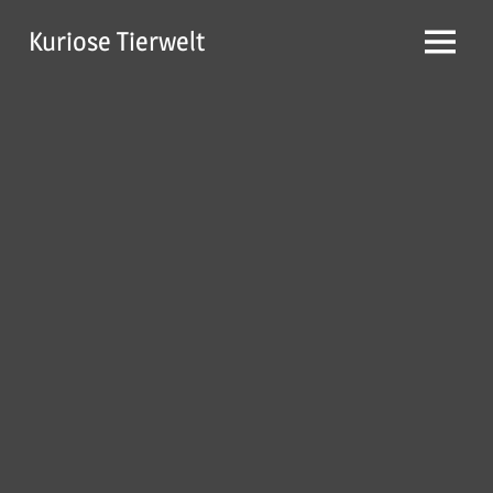
Zum
Kuriose Tierwelt
Inhalt
Menü
springen