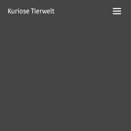
Zum
Kuriose Tierwelt
Inhalt
Menü
springen