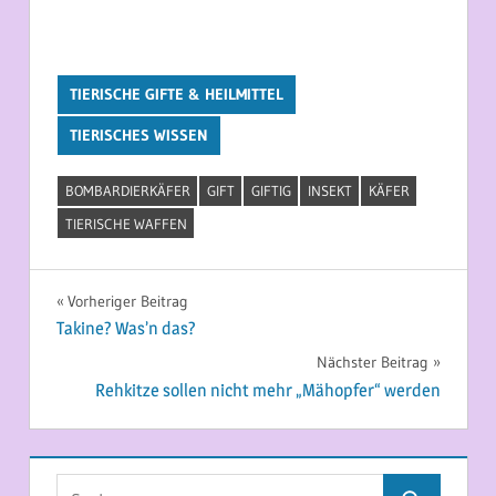
TIERISCHE GIFTE & HEILMITTEL
TIERISCHES WISSEN
BOMBARDIERKÄFER
GIFT
GIFTIG
INSEKT
KÄFER
TIERISCHE WAFFEN
Beitragsnavigation
Vorheriger Beitrag
Takine? Was’n das?
Nächster Beitrag
Rehkitze sollen nicht mehr „Mähopfer“ werden
Suchen