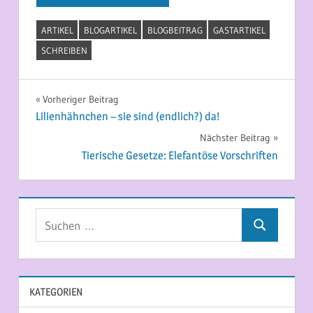
ARTIKEL
BLOGARTIKEL
BLOGBEITRAG
GASTARTIKEL
SCHREIBEN
Beitragsnavigation
Vorheriger Beitrag
Lilienhähnchen – sie sind (endlich?) da!
Nächster Beitrag
Tierische Gesetze: Elefantöse Vorschriften
Suchen
Suchen
nach:
KATEGORIEN