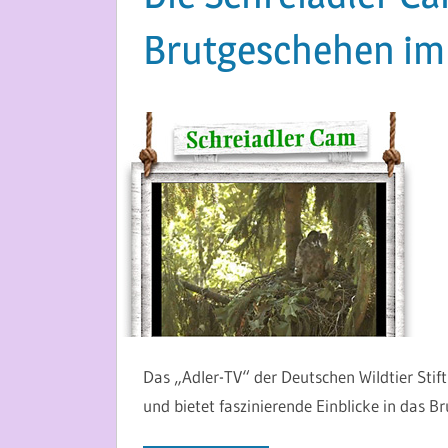
Brutgeschehen im
8. JUNI 2014
MARTINA BERG
Das „Adler-TV“ der Deutschen Wildtier Stift
und bietet faszinierende Einblicke in das 