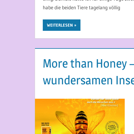
habe die beiden Tiere tagelang völlig
WEITERLESEN
More than Honey –
wundersamen Inse
9. MAI 2014
MARTINA BERG