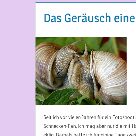
Das Geräusch eine
16. MAI 2014
MARTINA BERG
Seit ich vor vielen Jahren für ein Fotosho
Schnecken-Fan. Ich mag aber nur die mit H
eklig. Damals hatte ich für einige Tage z