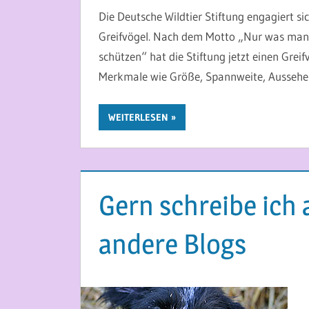
Die Deutsche Wildtier Stiftung engagiert s
Greifvögel. Nach dem Motto „Nur was man 
schützen“ hat die Stiftung jetzt einen Gre
Merkmale wie Größe, Spannweite, Aussehen 
WEITERLESEN
Gern schreibe ich 
andere Blogs
21. MAI 2014
MARTINA BERG