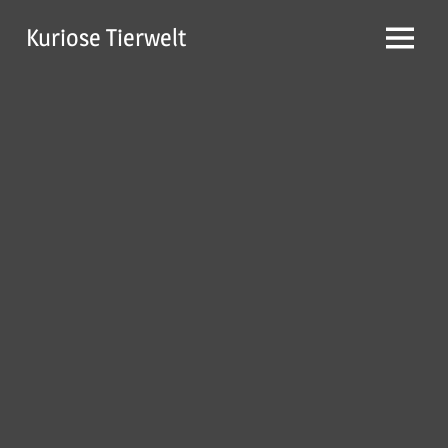
Zum
Kuriose Tierwelt
Inhalt
Menü
springen