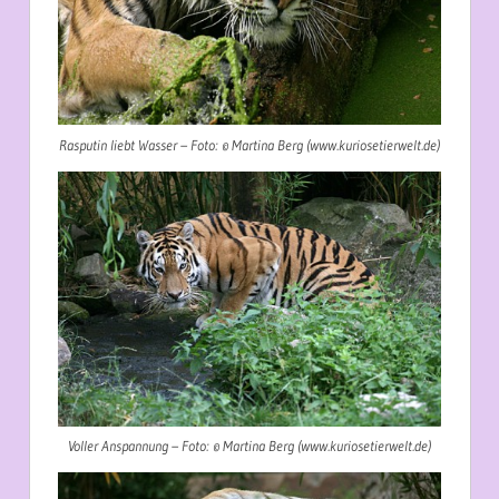
Rasputin liebt Wasser – Foto: © Martina Berg (www.kuriosetierwelt.de)
Voller Anspannung – Foto: © Martina Berg (www.kuriosetierwelt.de)