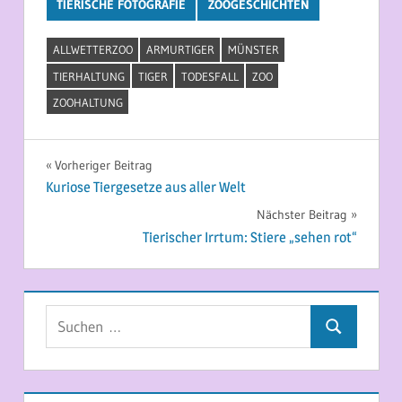
TIERISCHE FOTOGRAFIE
ZOOGESCHICHTEN
ALLWETTERZOO
ARMURTIGER
MÜNSTER
TIERHALTUNG
TIGER
TODESFALL
ZOO
ZOOHALTUNG
Beitragsnavigation
Vorheriger Beitrag
Kuriose Tiergesetze aus aller Welt
Nächster Beitrag
Tierischer Irrtum: Stiere „sehen rot“
Suchen
Suchen
nach: