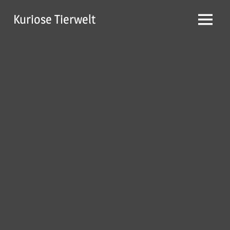
Zum
Kuriose Tierwelt
Inhalt
Menü
springen