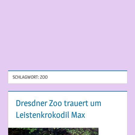
SCHLAGWORT:
ZOO
Dresdner Zoo trauert um
Leistenkrokodil Max
6. JULI 2015
MARTINA BERG