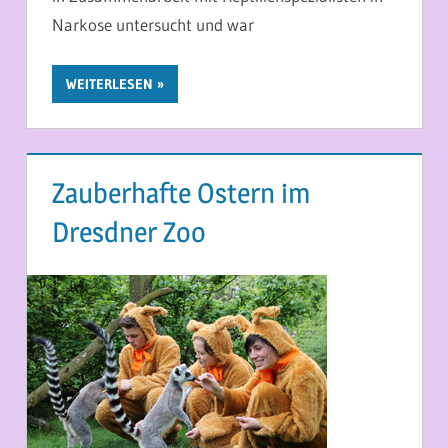
Narkose untersucht und war
WEITERLESEN
Zauberhafte Ostern im
Dresdner Zoo
27. MÄRZ 2015
MARTINA BERG