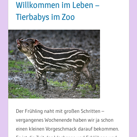
Willkommen im Leben –
Tierbabys im Zoo
9. MÄRZ 2015
MARTINA BERG
Der Frühling naht mit großen Schritten –
vergangenes Wochenende haben wir ja schon
einen kleinen Vorgeschmack darauf bekommen.