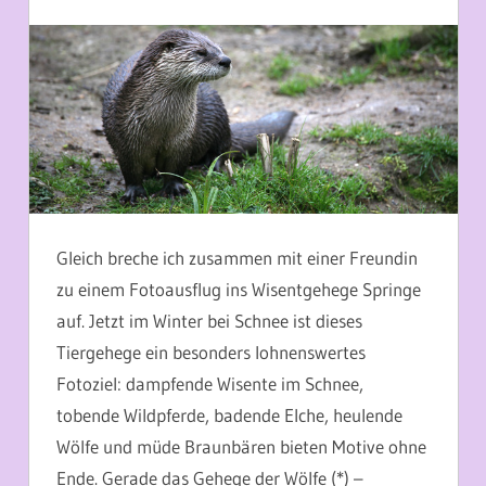
26. JANUAR 2013
MARTINA BERG
Gleich breche ich zusammen mit einer Freundin
zu einem Fotoausflug ins Wisentgehege Springe
auf. Jetzt im Winter bei Schnee ist dieses
Tiergehege ein besonders lohnenswertes
Fotoziel: dampfende Wisente im Schnee,
tobende Wildpferde, badende Elche, heulende
Wölfe und müde Braunbären bieten Motive ohne
Ende. Gerade das Gehege der Wölfe (*) –