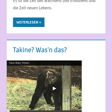
Es ist die Zeit des Wachsens und Erblühens und
die Zeit neuen Lebens.
WEITERLESEN
Takine? Was’n das?
16. APRIL 2014
MARTINA BERG