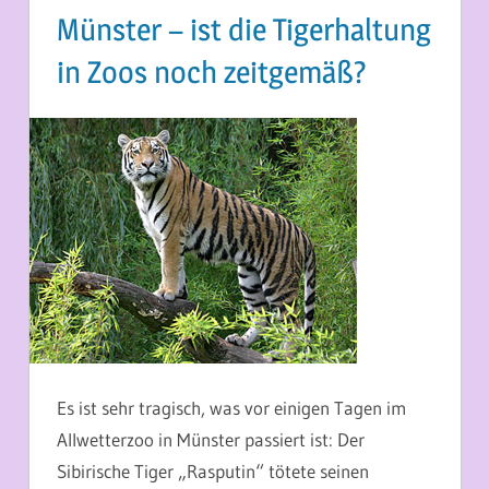
Münster – ist die Tigerhaltung
in Zoos noch zeitgemäß?
21. SEPTEMBER 2013
MARTINA BERG
Es ist sehr tragisch, was vor einigen Tagen im
Allwetterzoo in Münster passiert ist: Der
Sibirische Tiger „Rasputin“ tötete seinen