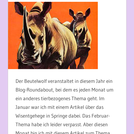
21. MÄRZ 2014
MARTINA BERG
Der Beutelwolf veranstaltet in diesem Jahr ein
Blog-Roundabout, bei dem es jeden Monat um
ein anderes tierbezogenes Thema geht. Im
Januar war ich mit einem Artikel über das
Wisentgehege in Springe dabei. Das Februar-
Thema habe ich leider verpasst. Aber diesen
Monat bin ich mit diesem Artikel zum Thema