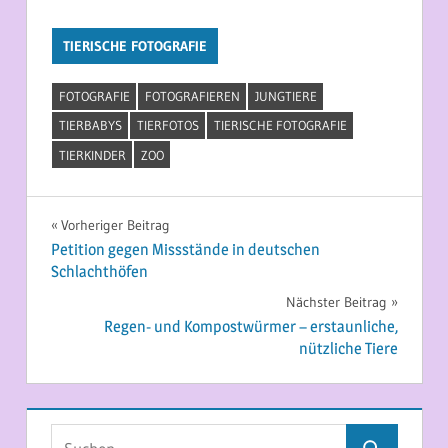
TIERISCHE FOTOGRAFIE
FOTOGRAFIE
FOTOGRAFIEREN
JUNGTIERE
TIERBABYS
TIERFOTOS
TIERISCHE FOTOGRAFIE
TIERKINDER
ZOO
Beitragsnavigation
Vorheriger Beitrag
Petition gegen Missstände in deutschen
Schlachthöfen
Nächster Beitrag
Regen- und Kompostwürmer – erstaunliche,
nützliche Tiere
Suchen