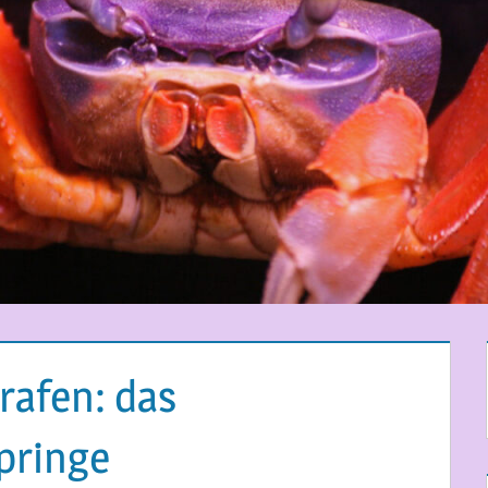
grafen: das
pringe