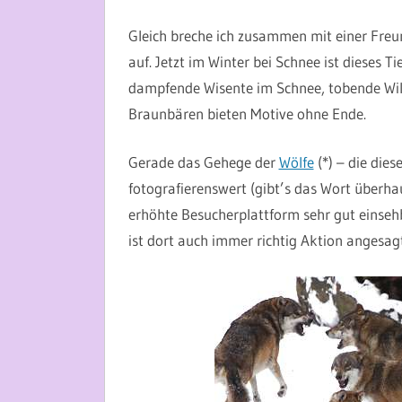
26. JANUAR 2013
MARTINA BERG
Gleich breche ich zusammen mit einer Freu
auf. Jetzt im Winter bei Schnee ist dieses 
dampfende Wisente im Schnee, tobende Wil
Braunbären bieten Motive ohne Ende.
Gerade das Gehege der
Wölfe
(*) – die dies
fotografierenswert (gibt’s das Wort überha
erhöhte Besucherplattform sehr gut einsehb
ist dort auch immer richtig Aktion angesagt