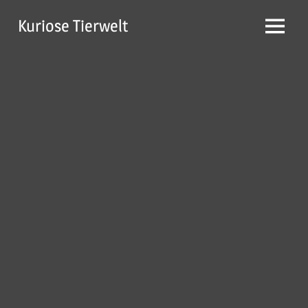
Zum
Kuriose Tierwelt
Inhalt
Menü
springen