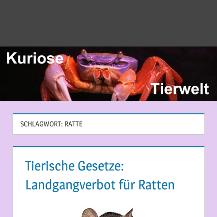
SCHLAGWORT:
RATTE
Tierische Gesetze:
Landgangverbot für Ratten
9. JUNI 2014
MARTINA BERG