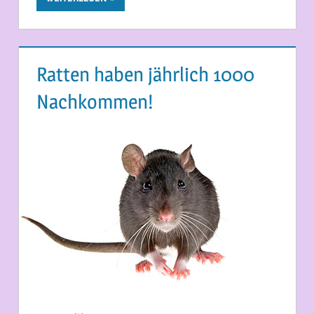
Ratten haben jährlich 1000
Nachkommen!
1. JUNI 2013
MARTINA BERG