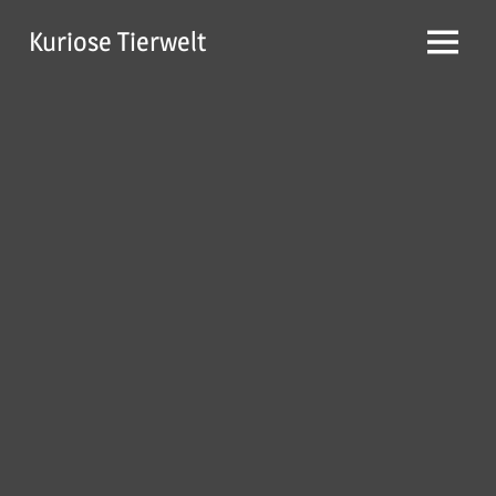
Zum
Kuriose Tierwelt
Inhalt
Menü
springen