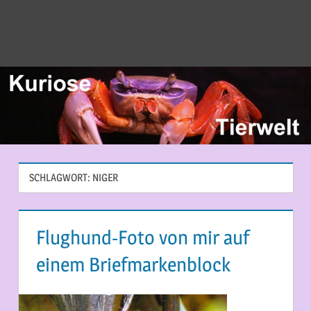
SCHLAGWORT:
NIGER
Flughund-Foto von mir auf
einem Briefmarkenblock
1. NOVEMBER 2014
MARTINA BERG