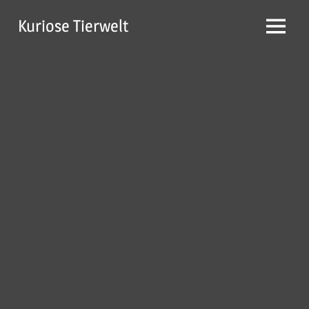
Zum
Kuriose Tierwelt
Inhalt
Menü
springen