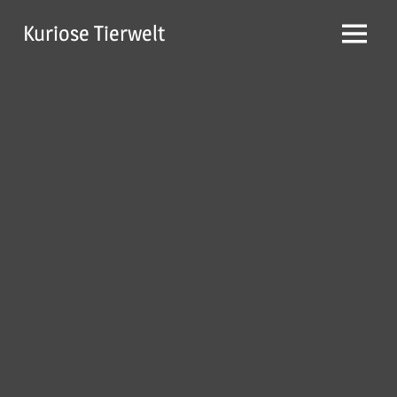
Zum
Kuriose Tierwelt
Inhalt
Menü
springen