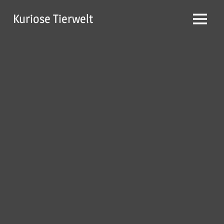
Zum
Kuriose Tierwelt
Inhalt
Menü
springen