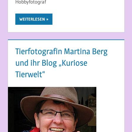
Hobbyfotograf
WEITERLESEN
Tierfotografin Martina Berg
und ihr Blog „Kuriose
Tierwelt“
23. APRIL 2014
MARTINA BERG