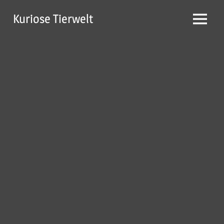
Zum
Kuriose Tierwelt
Inhalt
Menü
springen