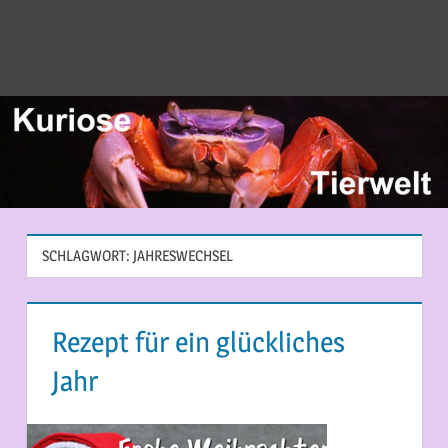
SCHLAGWORT:
JAHRESWECHSEL
Rezept für ein glückliches
Jahr
23. DEZEMBER 2013
MARTINA BERG