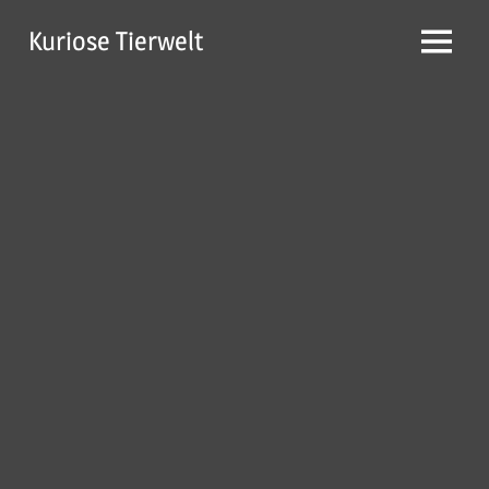
Zum
Kuriose Tierwelt
Inhalt
Menü
springen