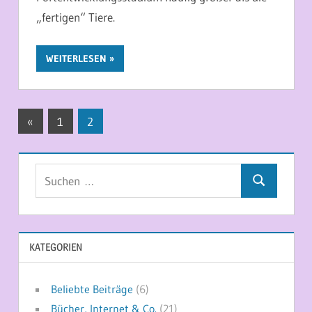
„fertigen“ Tiere.
WEITERLESEN
Seitennummerierung
Vorherige
«
1
2
Beiträge
der
Beiträge
Suchen
Suchen
nach:
KATEGORIEN
Beliebte Beiträge
(6)
Bücher, Internet & Co.
(21)