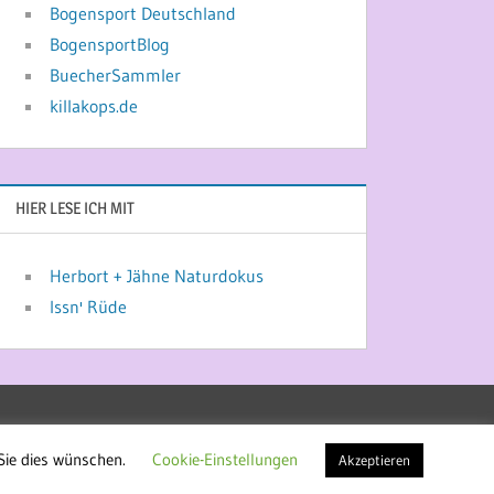
Bogensport Deutschland
BogensportBlog
BuecherSammler
killakops.de
HIER LESE ICH MIT
Herbort + Jähne Naturdokus
Issn' Rüde
Sie dies wünschen.
Cookie-Einstellungen
Akzeptieren