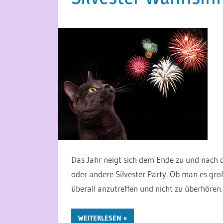
27. DEZEMBER 2015
MARTINA BERG
Das Jahr neigt sich dem Ende zu und nach d
oder andere Silvester Party. Ob man es groß 
überall anzutreffen und nicht zu überhören.
WEITERLESEN