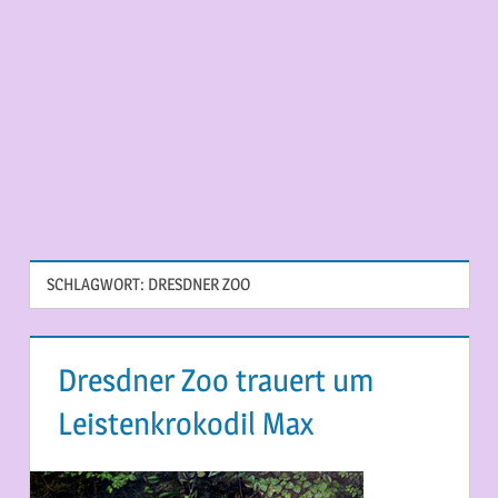
SCHLAGWORT:
DRESDNER ZOO
Dresdner Zoo trauert um
Leistenkrokodil Max
6. JULI 2015
MARTINA BERG