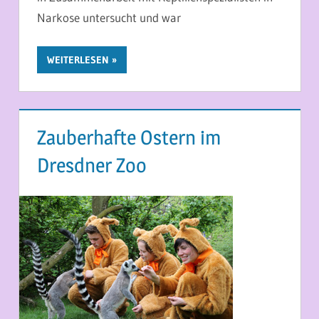
Narkose untersucht und war
WEITERLESEN
Zauberhafte Ostern im
Dresdner Zoo
27. MÄRZ 2015
MARTINA BERG