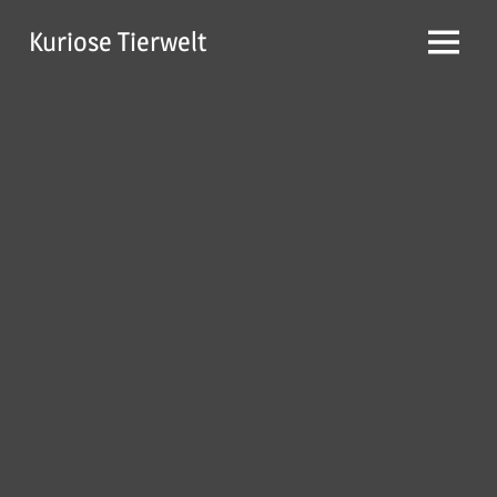
Zum
Kuriose Tierwelt
Inhalt
Menü
springen