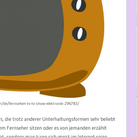
com/de/fernsehen-tv-tv-show-elektronik-296783/
s, die trotz anderer Unterhaltungsformen sehr beliebt
em Fernseher sitzen oder es von jemanden erzählt
, sondern man kann sich meist im Internet seine