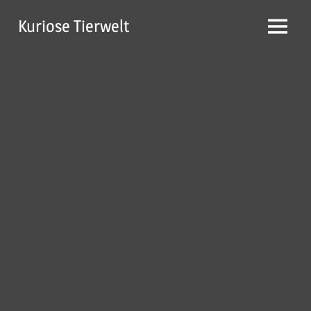
Zum
Kuriose Tierwelt
Inhalt
Menü
springen