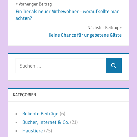
Beitragsnavigation
Vorheriger Beitrag
Ein Tier als neuer Mitbewohner – worauf sollte man
achten?
Nächster Beitrag
Keine Chance für ungebetene Gäste
Suchen
Suchen
nach:
KATEGORIEN
Beliebte Beiträge
(6)
Bücher, Internet & Co.
(21)
Haustiere
(75)