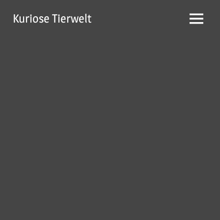
Zum
Kuriose Tierwelt
Inhalt
Menü
springen