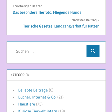
Beitragsnavigation
Vorheriger Beitrag
Das besondere Tierfoto: Fliegende Hunde
Nächster Beitrag
Tierische Gesetze: Landgangverbot für Ratten
Suchen
Suchen
nach:
KATEGORIEN
Beliebte Beiträge
(6)
Bücher, Internet & Co.
(21)
Haustiere
(75)
Kuriose Tierwelt intern
(19)