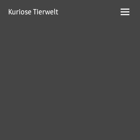
Zum
Kuriose Tierwelt
Inhalt
Menü
springen