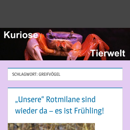
SCHLAGWORT:
GREIFVÖGEL
„Unsere“ Rotmilane sind
wieder da – es ist Frühling!
17. MÄRZ 2015
MARTINA BERG