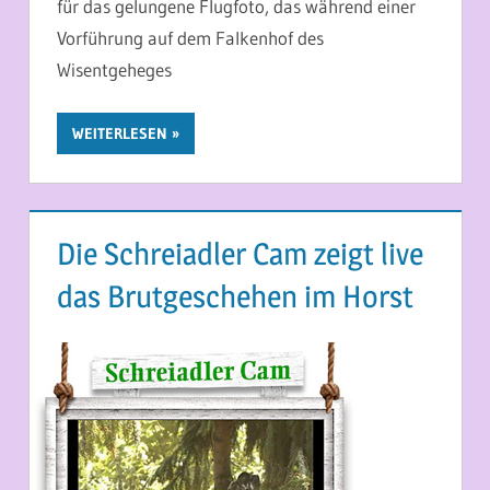
für das gelungene Flugfoto, das während einer
Vorführung auf dem Falkenhof des
Wisentgeheges
WEITERLESEN
Die Schreiadler Cam zeigt live
das Brutgeschehen im Horst
8. JUNI 2014
MARTINA BERG