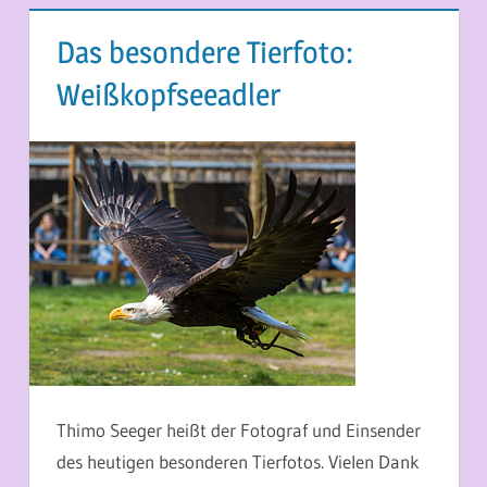
Das besondere Tierfoto:
Weißkopfseeadler
4. JULI 2014
MARTINA BERG
Thimo Seeger heißt der Fotograf und Einsender
des heutigen besonderen Tierfotos. Vielen Dank