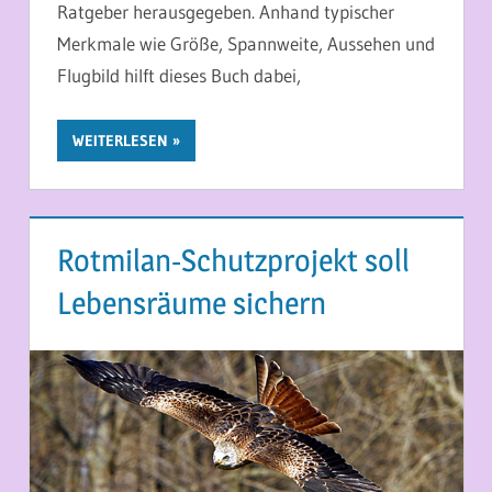
Ratgeber herausgegeben. Anhand typischer
Merkmale wie Größe, Spannweite, Aussehen und
Flugbild hilft dieses Buch dabei,
WEITERLESEN
Rotmilan-Schutzprojekt soll
Lebensräume sichern
17. MAI 2014
MARTINA BERG