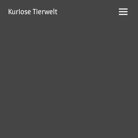
Zum
Kuriose Tierwelt
Inhalt
Menü
springen