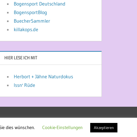
Bogensport Deutschland
BogensportBlog
BuecherSammler
killakops.de
HIER LESE ICH MIT
Herbort + Jähne Naturdokus
Issn' Rüde
Sie dies wünschen.
Cookie-Einstellungen
Akzeptieren