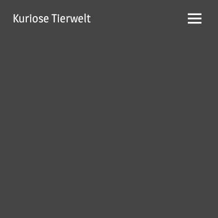
Zum
Kuriose Tierwelt
Inhalt
Menü
springen