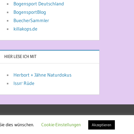
Bogensport Deutschland
BogensportBlog
BuecherSammler
killakops.de
HIER LESE ICH MIT
Herbort + Jähne Naturdokus
Issn' Rüde
Sie dies wünschen.
Cookie-Einstellungen
Akzeptieren