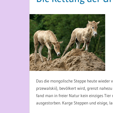
30. MAI 2014
MARTINA BERG
Das die mongolische Steppe heute wieder v
przewalskii), bevölkert wird, grenzt nahez
fand man in freier Natur kein einziges Tier
ausgestorben. Karge Steppen und eisige, la