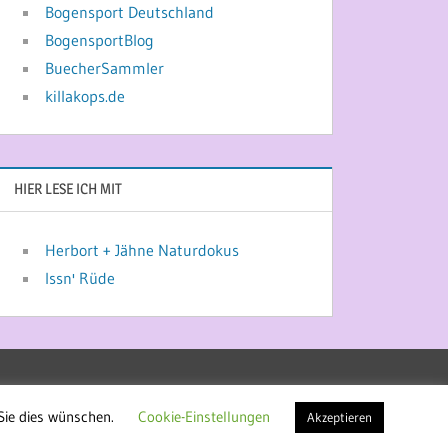
Bogensport Deutschland
BogensportBlog
BuecherSammler
killakops.de
HIER LESE ICH MIT
Herbort + Jähne Naturdokus
Issn' Rüde
Sie dies wünschen.
Cookie-Einstellungen
Akzeptieren