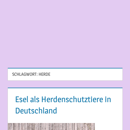
SCHLAGWORT:
HERDE
Esel als Herdenschutztiere in
Deutschland
12. MÄRZ 2015
MARTINA BERG