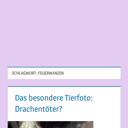
SCHLAGWORT:
FEUERWANZEN
Das besondere Tierfoto:
Drachentöter?
24. JUNI 2014
MARTINA BERG