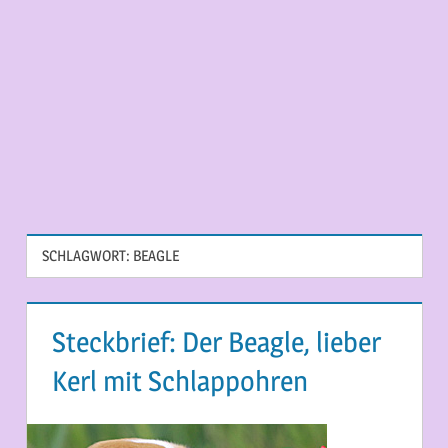
SCHLAGWORT:
BEAGLE
Steckbrief: Der Beagle, lieber
Kerl mit Schlappohren
13. MAI 2015
MARTINA BERG