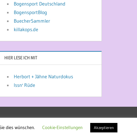
Bogensport Deutschland
BogensportBlog
BuecherSammler
killakops.de
HIER LESE ICH MIT
Herbort + Jähne Naturdokus
Issn' Rüde
Sie dies wünschen.
Cookie-Einstellungen
Akzeptieren