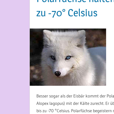
zu -70° Celsius
2. SEPTEMBER 2013
MARTINA BERG
Besser sogar als der Eisbär kommt der Pola
Alopex lagopus) mit der Kälte zurecht. Er ü
bis zu -70 °Celsius. Polarfüchse begeister