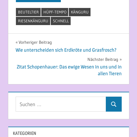
BEUTELTIER
HÜPF-TEMPO
KÄNGURU
RIESENKÄNGURU
SCHNELL
Beitragsnavigation
Vorheriger Beitrag
Wie unterscheiden sich Erdkröte und Grasfrosch?
Nächster Beitrag
Zitat Schopenhauer: Das ewige Wesen in uns und in
allen Tieren
Suchen
Suchen
nach:
KATEGORIEN