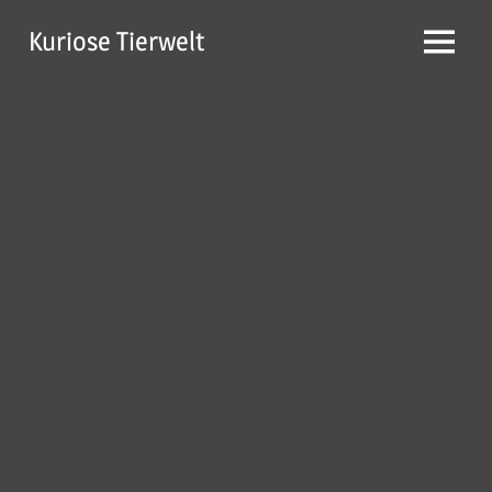
Zum
Kuriose Tierwelt
Inhalt
Menü
springen