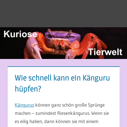
Wie schnell kann ein Känguru
hüpfen?
14. MÄRZ 2014
MARTINA BERG
Kängurus
können ganz schön große Sprünge
machen – zumindest Riesenkängurus. Wenn sie
es eilig haben, dann können sie mit einem