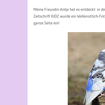
5. FEBRUAR 2014
MARTINA BERG
Meine Freundin Antje hat es entdeckt: in d
Zeitschrift KIDZ wurde ein Wellensittich-Fot
ganze Seite ein!