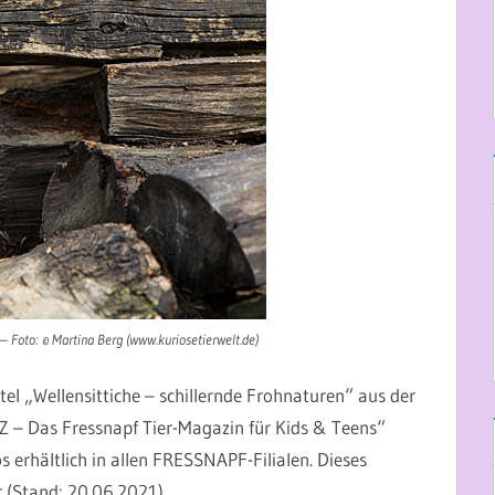
 –
Foto: © Martina Berg (www.kuriosetierwelt.de)
itel „Wellensittiche – schillernde Frohnaturen“ aus der
IDZ – Das Fressnapf Tier-Magazin für Kids & Teens“
 erhältlich in allen FRESSNAPF-Filialen. Dieses
 (Stand: 20.06.2021).