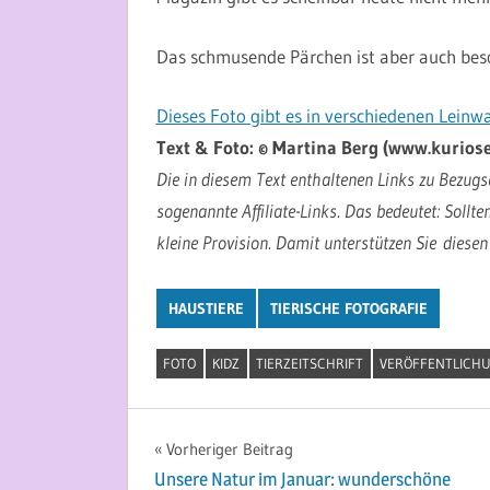
Das schmusende Pärchen ist aber auch beson
Dieses Foto gibt es in verschiedenen Lei
Text & Foto: © Martina Berg (www.kuriose
Die in diesem Text enthaltenen Links zu Bezugsq
sogenannte Affiliate-Links. Das bedeutet: Sollte
kleine Provision. Damit unterstützen Sie diesen
HAUSTIERE
TIERISCHE FOTOGRAFIE
FOTO
KIDZ
TIERZEITSCHRIFT
VERÖFFENTLICH
Beitragsnavigation
Vorheriger Beitrag
Unsere Natur im Januar: wunderschöne