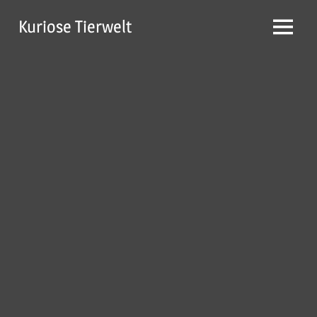
Zum
Kuriose Tierwelt
Inhalt
Menü
springen