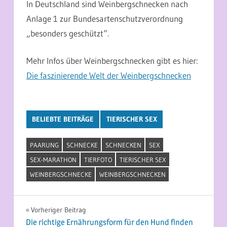
In Deutschland sind Weinbergschnecken nach
Anlage 1 zur Bundesartenschutzverordnung
„besonders geschützt“.
Mehr Infos über Weinbergschnecken gibt es hier:
Die faszinierende Welt der Weinbergschnecken
BELIEBTE BEITRÄGE
TIERISCHER SEX
PAARUNG
SCHNECKE
SCHNECKEN
SEX
SEX-MARATHON
TIERFOTO
TIERISCHER SEX
WEINBERGSCHNECKE
WEINBERGSCHNECKEN
Beitragsnavigation
Vorheriger Beitrag
Die richtige Ernährungsform für den Hund finden