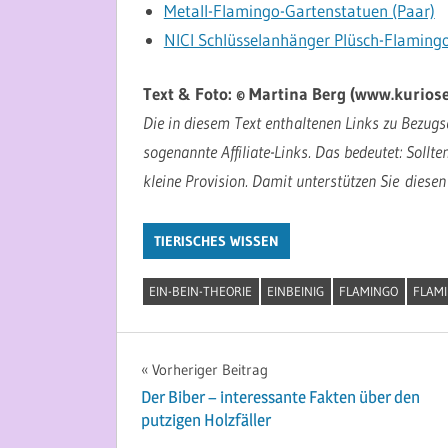
Metall-Flamingo-Gartenstatuen (Paar)
NICI Schlüsselanhänger Plüsch-Flaming
Text & Foto: © Martina Berg (www.kuriose
Die in diesem Text enthaltenen Links zu Bezugsq
sogenannte Affiliate-Links. Das bedeutet: Sollte
kleine Provision. Damit unterstützen Sie diesen
TIERISCHES WISSEN
EIN-BEIN-THEORIE
EINBEINIG
FLAMINGO
FLAM
Beitragsnavigation
Vorheriger Beitrag
Der Biber – interessante Fakten über den
putzigen Holzfäller