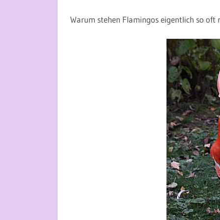
28. AUGUST 2013
MARTINA BERG
Warum stehen Flamingos eigentlich so oft 