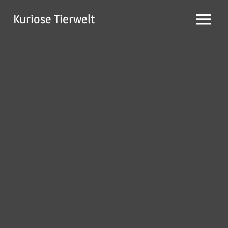
Zum
Kuriose Tierwelt
Inhalt
Menü
springen