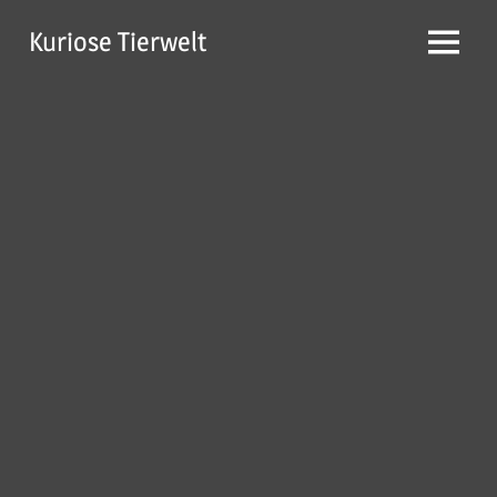
Zum
Kuriose Tierwelt
Inhalt
Menü
springen