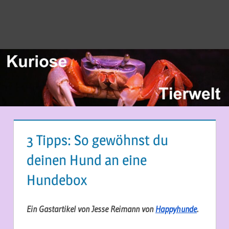
3 Tipps: So gewöhnst du
deinen Hund an eine
Hundebox
3. FEBRUAR 2021
MARTINA BERG
Ein Gastartikel von Jesse Reimann von
Happyhunde
.