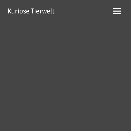
Zum
Kuriose Tierwelt
Inhalt
Menü
springen