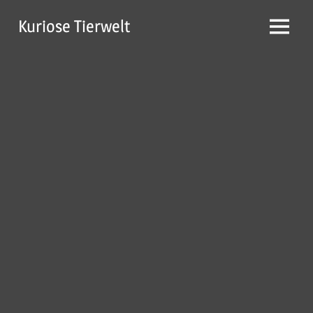
Zum
Kuriose Tierwelt
Inhalt
Menü
springen