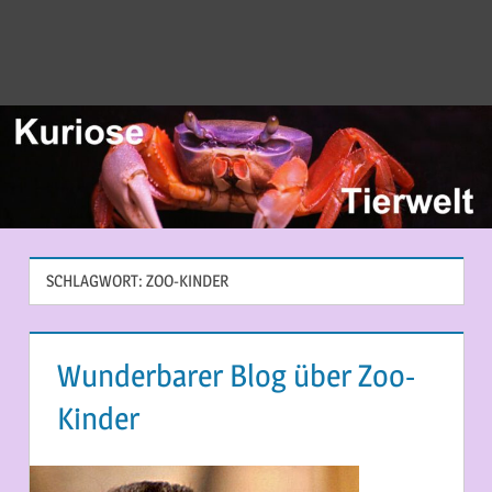
SCHLAGWORT:
ZOO-KINDER
Wunderbarer Blog über Zoo-
Kinder
4. APRIL 2013
MARTINA BERG