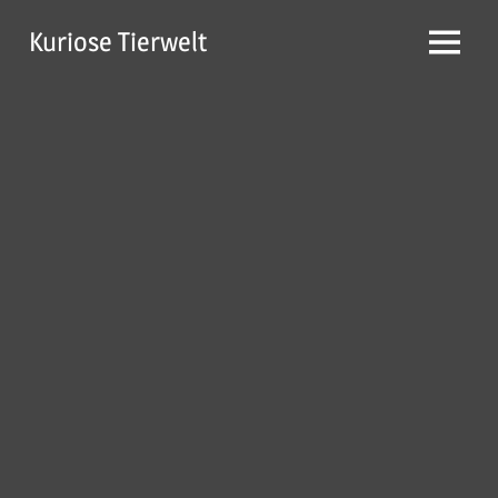
Zum
Kuriose Tierwelt
Inhalt
Menü
springen