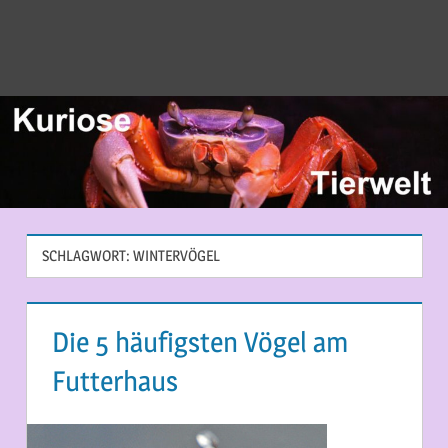
SCHLAGWORT:
WINTERVÖGEL
Die 5 häufigsten Vögel am
Futterhaus
9. FEBRUAR 2015
MARTINA BERG