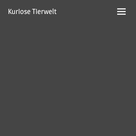
Zum
Kuriose Tierwelt
Inhalt
Menü
springen