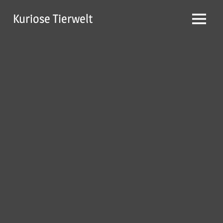
Zum
Kuriose Tierwelt
Inhalt
Menü
springen