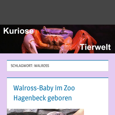
SCHLAGWORT:
WALROSS
Walross-Baby im Zoo
Hagenbeck geboren
3. JULI 2014
MARTINA BERG