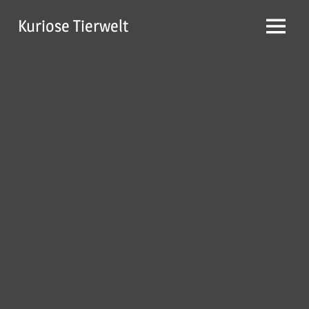
Zum
Kuriose Tierwelt
Inhalt
Menü
springen