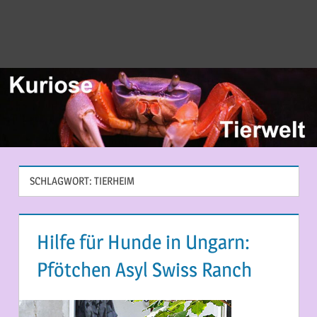
SCHLAGWORT:
TIERHEIM
Hilfe für Hunde in Ungarn:
Pfötchen Asyl Swiss Ranch
2. MÄRZ 2015
MARTINA BERG