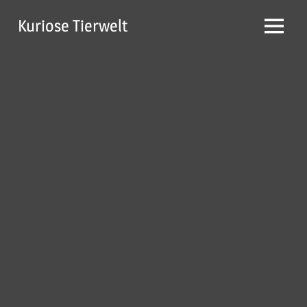
Zum
Kuriose Tierwelt
Inhalt
Menü
springen