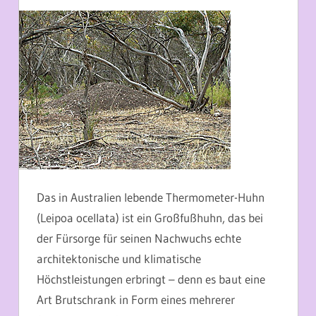
20. MÄRZ 2013
MARTINA BERG
Das in Australien lebende Thermometer-Huhn
(Leipoa ocellata) ist ein Großfußhuhn, das bei
der Fürsorge für seinen Nachwuchs echte
architektonische und klimatische
Höchstleistungen erbringt – denn es baut eine
Art Brutschrank in Form eines mehrerer