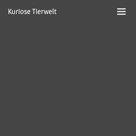
Zum
Kuriose Tierwelt
Inhalt
Menü
springen