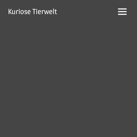
Zum
Kuriose Tierwelt
Inhalt
Menü
springen